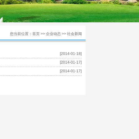
您当前位置：
首页
>>
企业动态
>>
社会新闻
[2014-01-18]
[2014-01-17]
[2014-01-17]