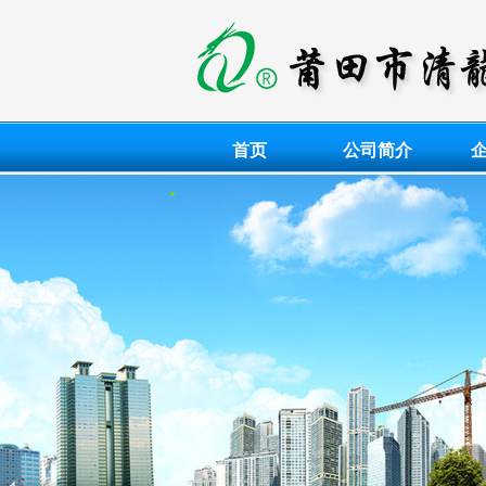
首页
公司简介